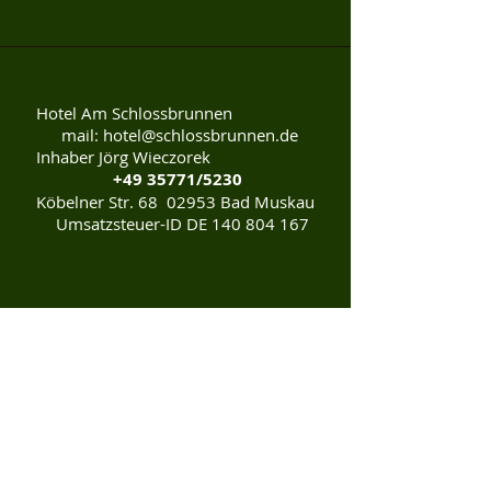
Hotel Am Schlossbrunnen
mail:
hotel@schlossbrunnen.de
Inhaber Jörg Wieczorek
+49 35771
/5230
Köbelner Str. 68 02953 Bad Muskau
Umsatzsteuer-ID DE
140 804 167
Datenschutz
Kontakt
Impressum /AGB
Karriere
Newsletter abbonieren